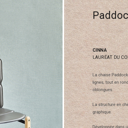
Paddoc
CINNA
LAURÉAT DU C
La chaise Paddock
lignes, tout en ro
oblongues.
La structure en ch
graphique.
Développée dans u