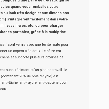
 composé d’une paire de tréteaux qui se
soles quand vous remballez votre
s au look très design et aux dimensions
m) s’intégreront facilement dans votre
llir vase, livres, etc. ou pour charger
éphones portables, grâce à la multiprise
ssif sont vernis avec une teinte mate pour
onner un aspect très doux. Le hêtre est
 chêne et supporte plusieurs dizaines de
est aussi résistant qu’un plan de travail : le
 (contenant 20% de bois recyclé) est
 anti-tâche, anti-rayure, anti-bactérie pour
reau.