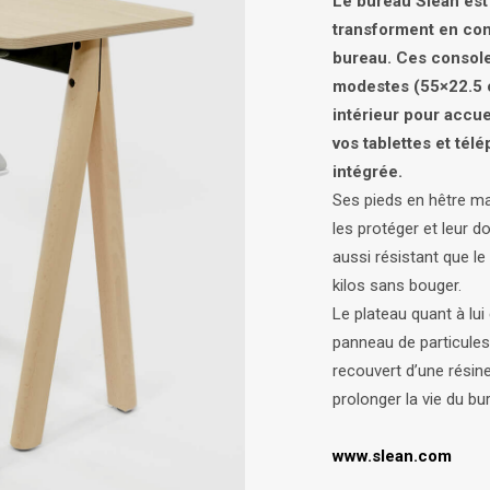
Le bureau Slean est
transforment en con
bureau. Ces console
modestes (55×22.5 c
intérieur pour accuei
vos tablettes et tél
intégrée.
Ses pieds en hêtre ma
les protéger et leur d
aussi résistant que le
kilos sans bouger.
Le plateau quant à lui 
panneau de particules
recouvert d’une résine
prolonger la vie du bu
www.slean.com